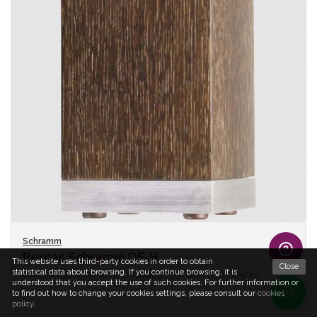
Schramm
Pernas Schramm DF-H
This website uses third-party cookies in order to obtain
Close
statistical data about browsing. If you continue browsing, it is
Conjunto de 4 pernas de madeira com base de alumínio.
understood that you accept the use of such cookies. For further information or
to find out how to change your cookies settings, please consult our
cookies
policy
.