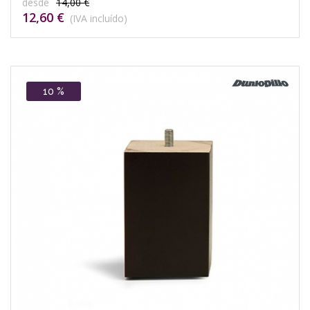
desde
14,00 €
12,60 €
(IVA incluído)
10 %