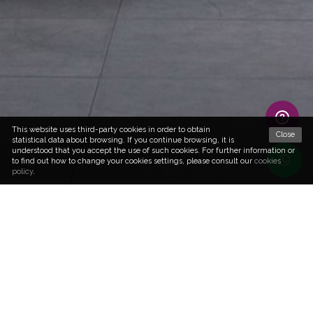
This website uses third-party cookies in order to obtain
Close
statistical data about browsing. If you continue browsing, it is
understood that you accept the use of such cookies. For further information or
to find out how to change your cookies settings, please consult our
cookies
policy
.
o resto finalmente nasceu
Na Dormitum trabalhamos com marcas de topo para
ter os melhores colchões do mundo. Marcas que
mimam a seleção de todos os materiais para criar
colchões de sonho.