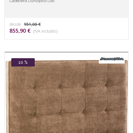
Cabeceira Dunlopillo Liso
desde
951,00 €
855,90 €
(IVA incluído)
10 %