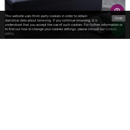
This website uses third-party cookies in order to obtain
Close
statistical data about browsing. If you continue browsing, it is
understood that you accept the use of such cookies. For further information or
to find out how to change your cookies settings, please consult our
cookies
policy
.
Schramm
Schramm HO20.1
desde
1.643,00 €
(IVA incluído)