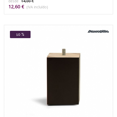
desde
14,00 €
12,60 €
(IVA incluído)
10 %