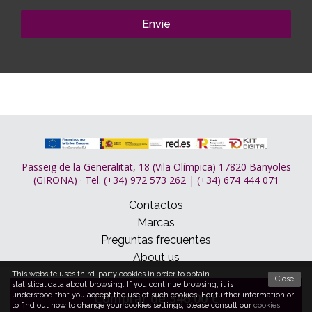
Envie
Passeig de la Generalitat, 18 (Vila Olímpica) 17820 Banyoles
(GIRONA) · Tel. (+34) 972 573 262 | (+34) 674 444 071
Contactos
Marcas
Preguntas frecuentes
About us
This website uses third-party cookies in order to obtain
Close
statistical data about browsing. If you continue browsing, it is
© 2026 Dormitum
Comprar de 346,00 €
understood that you accept the use of such cookies. For further information or
to find out how to change your cookies settings, please consult our
cookies
Condições de compra
Cookies policy
Aviso legal