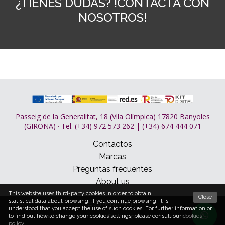
¿TIENES DUDAS? !CONTACTA CON
NOSOTROS!
Passeig de la Generalitat, 18 (Vila Olímpica) 17820 Banyoles
(GIRONA) · Tel. (+34) 972 573 262 | (+34) 674 444 071
Contactos
Marcas
Preguntas frecuentes
About us
This website uses third-party cookies in order to obtain
Close
statistical data about browsing. If you continue browsing, it is
© 2026 Dormitum
understood that you accept the use of such cookies. For further information or
Condições de compra
Cookies policy
Aviso legal
to find out how to change your cookies settings, please consult our
cookies
policy
.