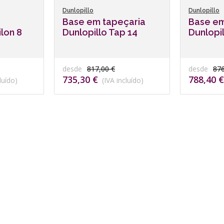
Dunlopillo
Dunlopillo
Base em tapeçaria
Base em
ilon 8
Dunlopillo Tap 14
Dunlopi
desde
817,00 €
desde
876
735,30 €
788,40 €
luído)
(IVA incluído)