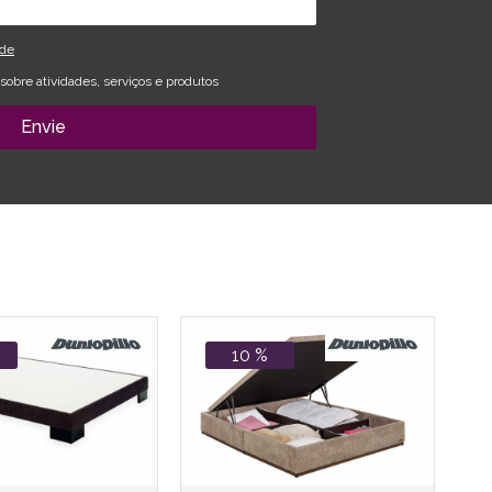
ade
obre atividades, serviços e produtos
Envie
10 %