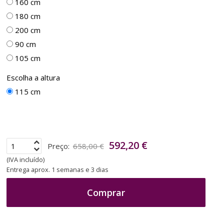
160 cm
180 cm
200 cm
90 cm
105 cm
Escolha a altura
115 cm
592,20 €
Preço:
658,00 €
(IVA incluído)
Entrega aprox. 1 semanas e 3 dias
Comprar