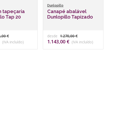
Dunlopillo
 tapeçaria
Canapé abalável
llo Tap 20
Dunlopillo Tapizado
,00 €
desde
1.270,00 €
1.143,00 €
(IVA incluído)
(IVA incluído)