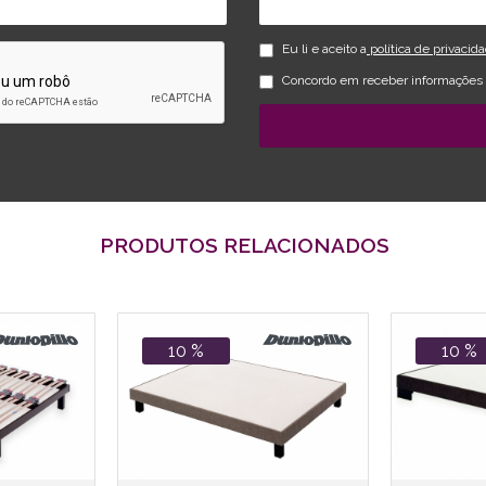
Eu li e aceito a
política de privacid
Concordo em receber informações s
PRODUTOS RELACIONADOS
10 %
10 %