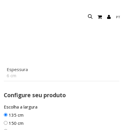
PT
Espessura
6 cm
Configure seu produto
Escolha a largura
135 cm
150 cm