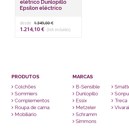
elétrico Dunlopillo
Epsilon eléctrico
desde
1.349,00 €
1.214,10 €
(IVA incluído)
PRODUTOS
MARCAS
Colchões
B-Sensible
Smatt
Sommiers
Dunlopillo
Sonpu
Complementos
Essix
Treca
Roupa de cama
Metzeler
Vivara
Mobiliário
Schramm
Simmons