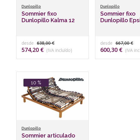
Dunlopillo
Dunlopillo
Sommier fixo
Sommier fixo
Dunlopillo Kalma 12
Dunlopillo Eps
desde
638,00 €
desde
667,00 €
574,20 €
600,30 €
(IVA incluído)
(IVA inc
10 %
Dunlopillo
Sommier articulado